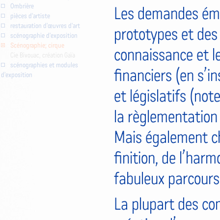
Ombrière
Les demandes éma
pièces d'artiste
restauration d'œuvres d'art
prototypes et des 
scénographie d'exposition
Scénographie; cirque
connaissance et le
Cie Bivouac, création Gaïa
scénographies et modules
financiers (en s’i
d'exposition
et législatifs (not
la règlementation 
Mais également cha
finition, de l’harm
fabuleux parcours 
La plupart des co