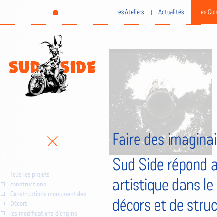
Aller
Home
Les Ateliers
Actualités
Les Con
au
contenu
principal
Faire des imaginai
Sud Side répond a
Tous les projets
artistique dans le
constructions
Constructions monumentales
décors et de stru
Décors
les modifications d'engins