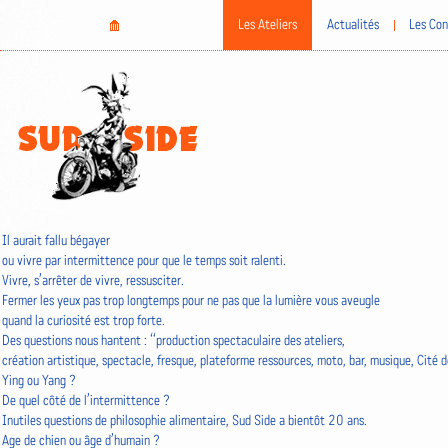
Aller
Home
Les Ateliers
Actualités
Les Con
au
contenu
principal
Il aurait fallu bégayer
ou vivre par intermittence pour que le temps soit ralenti.
Vivre, s’arrêter de vivre, ressusciter.
Fermer les yeux pas trop longtemps pour ne pas que la lumière vous aveugle
quand la curiosité est trop forte.
Des questions nous hantent : “production spectaculaire des ateliers,
création artistique, spectacle, fresque, plateforme ressources, moto, bar, musique, Cité d
Ying ou Yang ?
De quel côté de l’intermittence ?
Inutiles questions de philosophie alimentaire, Sud Side a bientôt 20 ans.
Age de chien ou âge d’humain ?