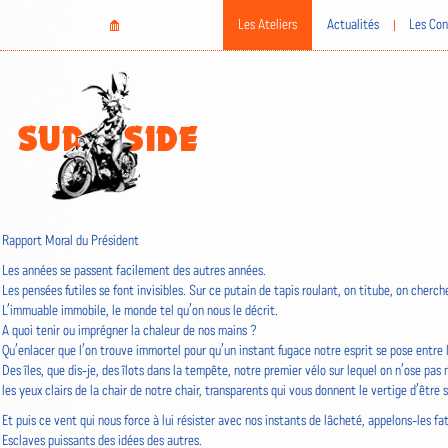
Aller
Home
Les Ateliers
Actualités
Les Con
au
contenu
principal
Rapport Moral du Président
Les années se passent facilement des autres années.
Les pensées futiles se font invisibles. Sur ce putain de tapis roulant, on titube, on cherche
L’immuable immobile, le monde tel qu’on nous le décrit.
A quoi tenir ou imprégner la chaleur de nos mains ?
Qu’enlacer que l’on trouve immortel pour qu’un instant fugace notre esprit se pose entre 
Des îles, que dis-je, des îlots dans la tempête, notre premier vélo sur lequel on n’ose pas 
les yeux clairs de la chair de notre chair, transparents qui vous donnent le vertige d’être
Et puis ce vent qui nous force à lui résister avec nos instants de lâcheté, appelons-les fat
Esclaves puissants des idées des autres.