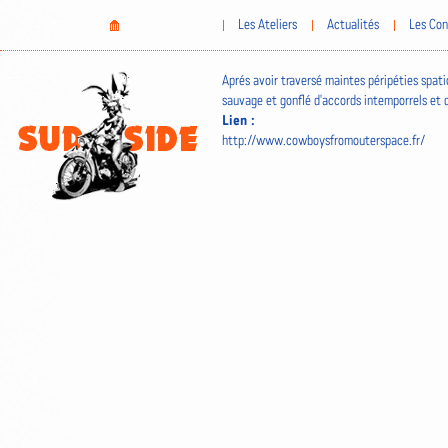
Aller
Home
Les Ateliers
Actualités
Les Con
au
contenu
principal
Aprés avoir traversé maintes péripéties spa
sauvage et gonflé d'accords intemporrels et d
Lien :
http://www.cowboysfromouterspace.fr/