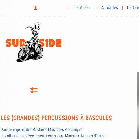
Aller
Home
Les Ateliers
Actualités
Les Con
au
contenu
principal
LES (GRANDES) PERCUSSIONS À BASCULES
Dans le registre des Machines Musicales Mécaniques
en collaboration avec le sculpteur sonore Monsieur Jacques Rémus :