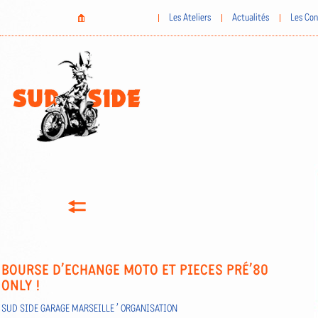
Aller
Home
Les Ateliers
Actualités
Les Con
au
contenu
principal
BOURSE D’ECHANGE MOTO ET PIECES PRÉ’80
ONLY !
SUD SIDE GARAGE MARSEILLE ’ ORGANISATION