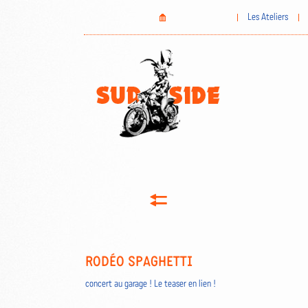
Aller
Home
Les Ateliers
au
contenu
principal
RODÉO SPAGHETTI
concert au garage ! Le teaser en lien !