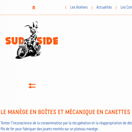
Aller
Home
Les Ateliers
Actualités
Les Con
au
contenu
principal
LE MANÈGE EN BOÎTES ET MÉCANIQUE EN CANETTES
Tenter l’inconscience de la consommation par la récupération et la réappropriation de dé
fils de fer pour fabriquer des jouets montés sur un plateau manège.