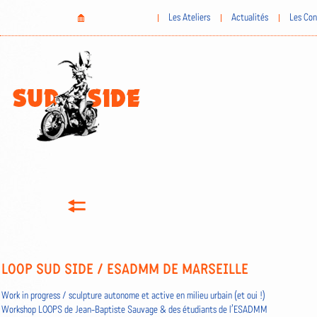
Aller
Home
Les Ateliers
Actualités
Les Con
au
contenu
principal
LOOP SUD SIDE / ESADMM DE MARSEILLE
Work in progress / sculpture autonome et active en milieu urbain (et oui !)
Workshop LOOPS de Jean-Baptiste Sauvage & des étudiants de l’ESADMM