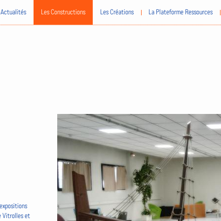
Actualités
Les Constructions
Les Créations
La Plateforme Ressources
expositions
 Vitrolles et