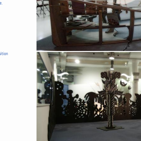
e.
ition