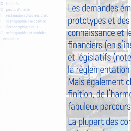
Ombrière
Les demandes éma
pièces d'artiste
restauration d'œuvres d'art
prototypes et des 
scénographie d'exposition
Scénographie; cirque
connaissance et le
scénographies et modules
d'exposition
financiers (en s’i
et législatifs (not
la règlementation 
Mais également cha
finition, de l’harm
fabuleux parcours 
La plupart des co