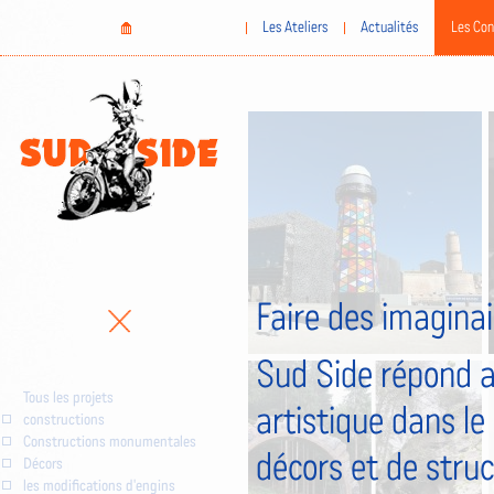
Aller
Home
Les Ateliers
Actualités
Les Con
au
contenu
principal
Faire des imaginai
Sud Side répond a
Tous les projets
artistique dans le
constructions
Constructions monumentales
décors et de stru
Décors
les modifications d'engins