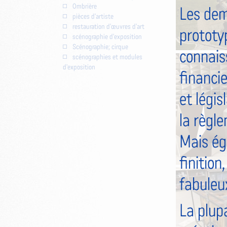
Ombrière
Les dem
pièces d'artiste
restauration d'œuvres d'art
prototyp
scénographie d'exposition
Scénographie; cirque
connaiss
scénographies et modules
d'exposition
financie
et légis
la règl
Mais ég
finition
fabuleu
La plup