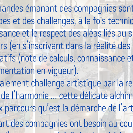
andes émanant des compagnies sont 
es et des challenges, à la fois techni
ance et le respect des aléas liés au s
rs (en s’inscrivant dans la réalité de
latifs (note de calculs, connaissance e
ementation en vigueur).
alement challenge artistique par la re
, de l’harmonie ... cette délicate alchi
x parcours qu’est la démarche de l’art
art des compagnies ont besoin au cour