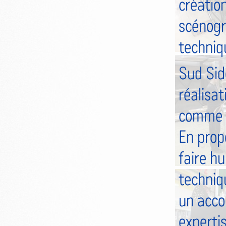
créatio
scénogr
techniq
Sud Side
réalisat
comme la
En prop
faire hu
techniqu
un acco
expertis