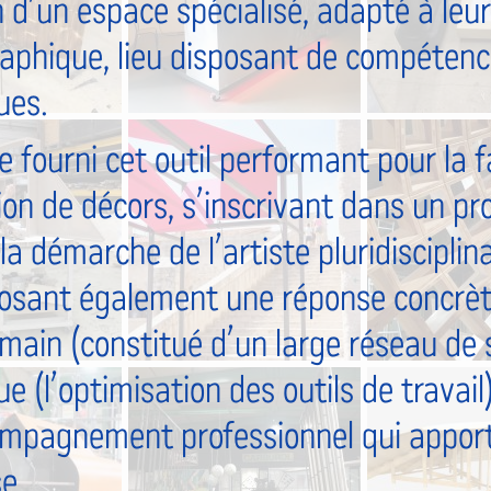
n d’un espace spécialisé, adapté à leur
aphique, lieu disposant de compétence
ues.
 fourni cet outil performant pour la f
ion de décors, s’inscrivant dans un pr
 démarche de l’artiste pluridisciplina
osant également une réponse concrète
main (constitué d’un large réseau de s
e (l’optimisation des outils de travail)
mpagnement professionnel qui apporte
e.