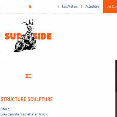
Aller
Home
Les Ateliers
Actualités
Les Con
au
contenu
principal
STRUCTURE SCULPTURE
Onkalo.
Onkalo signifie "cachette" en finnois.