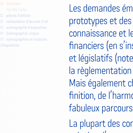
Ombrière
Les demandes éma
Yes We Camp
pièces d'artiste
prototypes et des 
restauration d'œuvres d'art
scénographie d'exposition
connaissance et le
Scénographie; cirque
scénographies et modules
financiers (en s’i
d'exposition
et législatifs (not
la règlementation 
Mais également cha
finition, de l’harm
fabuleux parcours 
La plupart des co