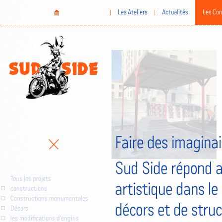
Aller
Home
Les Ateliers
Actualités
Les Con
au
contenu
principal
Faire des imaginai
Sud Side répond a
Tous les projets
artistique dans le
constructions
Constructions monumentales
décors et de stru
Décors
les modifications d'engins