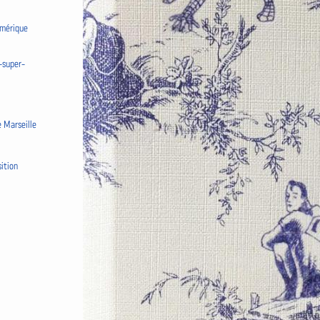
umérique
-super-
 Marseille
ition