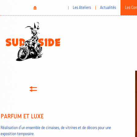
Aller
Home
Les Ateliers
Actualités
Les Con
au
contenu
principal
PARFUM ET LUXE
Réalisation d’un ensemble de cimaises, de vitrines et de décors pour une
exposition temporaire.