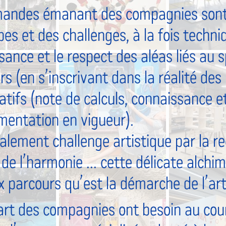
andes émanant des compagnies sont 
es et des challenges, à la fois techni
ance et le respect des aléas liés au s
rs (en s’inscrivant dans la réalité de
latifs (note de calculs, connaissance e
ementation en vigueur).
alement challenge artistique par la re
, de l’harmonie ... cette délicate alchi
x parcours qu’est la démarche de l’art
art des compagnies ont besoin au cour