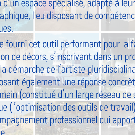
n d’un espace spécialisé, adapté à leur
aphique, lieu disposant de compétence
ues.
 fourni cet outil performant pour la f
ion de décors, s’inscrivant dans un pr
 démarche de l’artiste pluridisciplina
osant également une réponse concrète
main (constitué d’un large réseau de s
e (l’optimisation des outils de travail)
mpagnement professionnel qui apporte
e.