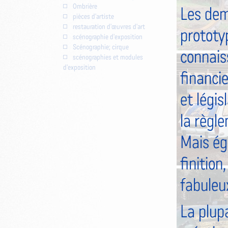
Ombrière
Les dem
pièces d'artiste
restauration d'œuvres d'art
prototyp
scénographie d'exposition
Scénographie; cirque
connaiss
scénographies et modules
d'exposition
financie
et légis
la règl
Mais ég
finition
fabuleu
La plup