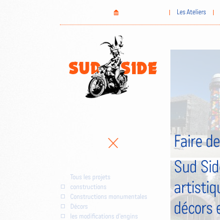
Aller
Home
Les Ateliers
au
contenu
principal
Faire de
Sud Sid
Tous les projets
artistiq
constructions
Constructions monumentales
décors 
Décors
les modifications d'engins