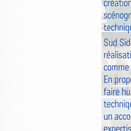
créatio
scénogr
techniq
Sud Side
réalisat
comme la
En prop
faire hu
techniqu
un acco
expertis