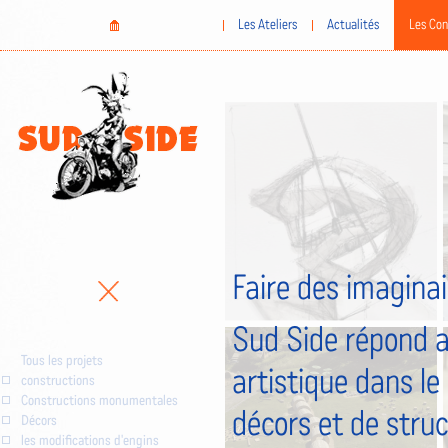
Aller
Home
Les Ateliers
Actualités
Les Con
au
contenu
principal
Faire des imaginai
Sud Side répond a
Tous les projets
artistique dans le
constructions
Constructions monumentales
décors et de stru
Décors
les modifications d'engins