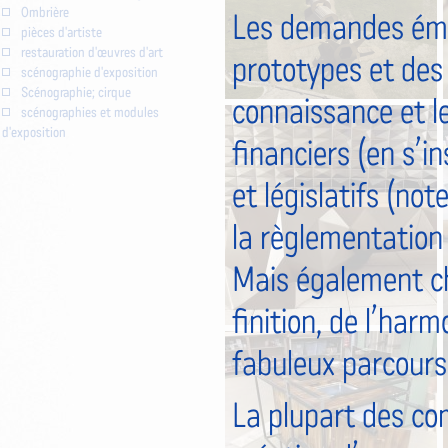
Ombrière
Les demandes éma
pièces d'artiste
restauration d'œuvres d'art
prototypes et des 
scénographie d'exposition
Scénographie; cirque
connaissance et le
scénographies et modules
d'exposition
financiers (en s’i
et législatifs (not
la règlementation 
Mais également cha
finition, de l’harm
fabuleux parcours 
La plupart des co