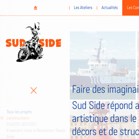
Aller
Home
Les Ateliers
Actualités
Les Con
au
contenu
principal
Faire des imaginai
Sud Side répond a
Tous les projets
artistique dans le
constructions
PLASTIC ODYSSEY
décors et de stru
A woman's Voice is Revolution, Ghada
Amer