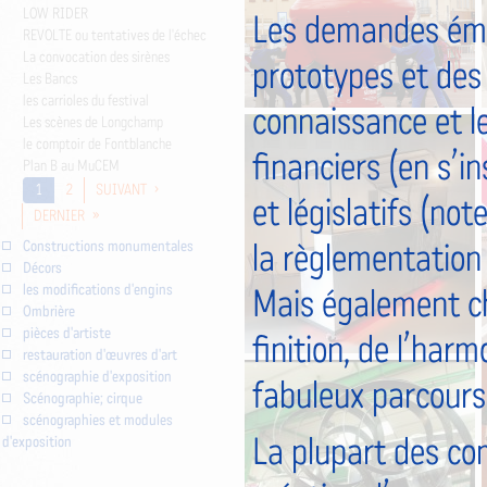
LOW RIDER
Les demandes éma
REVOLTE ou tentatives de l'échec
La convocation des sirènes
prototypes et des 
Les Bancs
les carrioles du festival
connaissance et le
Les scènes de Longchamp
le comptoir de Fontblanche
financiers (en s’i
Plan B au MuCEM
1
2
SUIVANT ›
et législatifs (not
DERNIER »
Constructions monumentales
la règlementation 
Décors
les modifications d'engins
Mais également cha
Ombrière
pièces d'artiste
finition, de l’harm
restauration d'œuvres d'art
scénographie d'exposition
fabuleux parcours 
Scénographie; cirque
scénographies et modules
d'exposition
La plupart des co