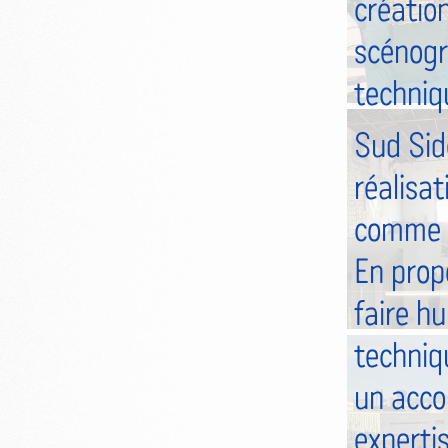
créatio
scénogr
techniq
Sud Side
réalisat
comme la
En prop
faire hu
techniqu
un acco
expertis