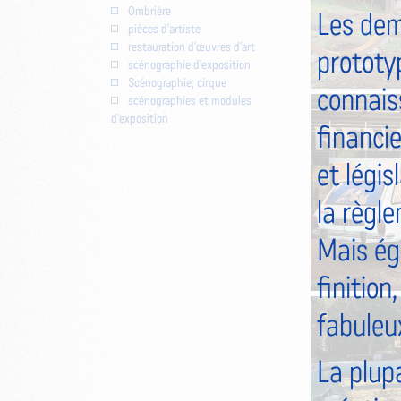
Ombrière
Les dem
pièces d'artiste
restauration d'œuvres d'art
prototyp
scénographie d'exposition
Scénographie; cirque
connaiss
scénographies et modules
d'exposition
financie
et légis
la règl
Mais ég
finition
fabuleu
La plup