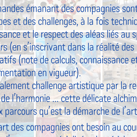
andes émanant des compagnies sont 
es et des challenges, à la fois techni
ance et le respect des aléas liés au s
rs (en s’inscrivant dans la réalité de
latifs (note de calculs, connaissance e
ementation en vigueur).
alement challenge artistique par la re
, de l’harmonie ... cette délicate alchi
x parcours qu’est la démarche de l’art
art des compagnies ont besoin au cour