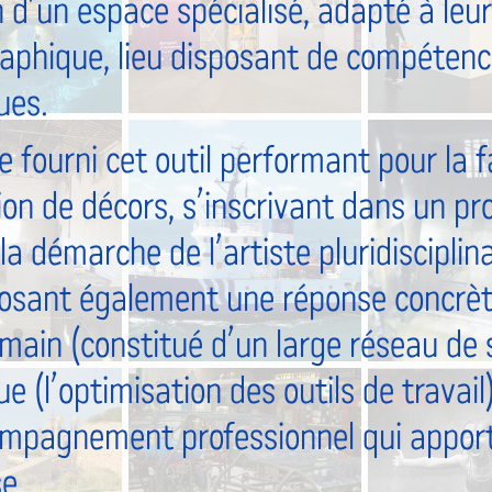
n d’un espace spécialisé, adapté à leur
aphique, lieu disposant de compétence
ues.
 fourni cet outil performant pour la f
ion de décors, s’inscrivant dans un pr
 démarche de l’artiste pluridisciplina
osant également une réponse concrète
main (constitué d’un large réseau de s
e (l’optimisation des outils de travail)
mpagnement professionnel qui apporte
e.