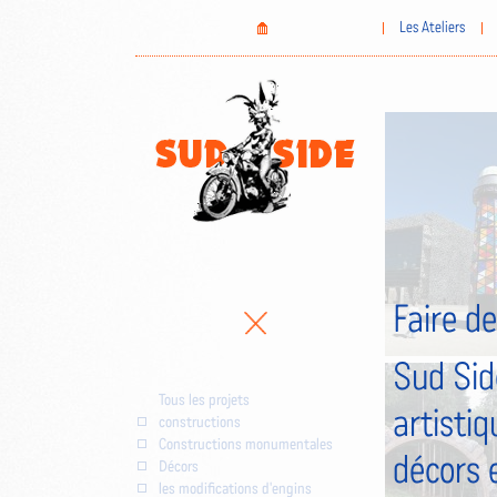
Aller
Home
Les Ateliers
au
contenu
principal
Faire de
Sud Sid
Tous les projets
artistiq
constructions
Constructions monumentales
décors 
Décors
les modifications d'engins