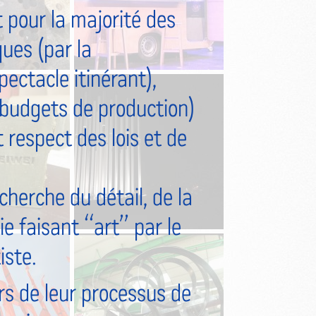
pour la majorité des
ques (par la
pectacle itinérant),
s budgets de production)
t respect des lois et de
cherche du détail, de la
mie faisant “art” par le
iste.
s de leur processus de