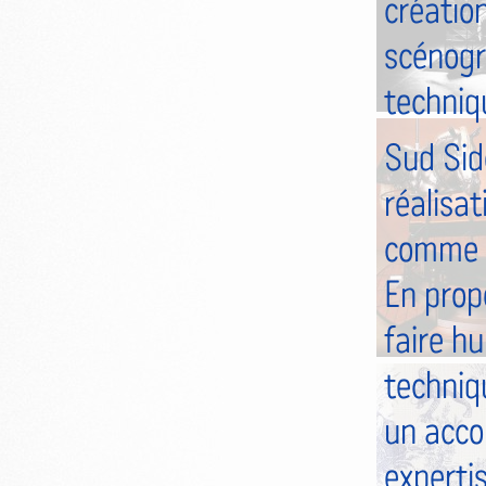
créatio
scénogr
techniq
Sud Side
réalisat
comme la
En prop
faire hu
techniqu
un acco
expertis