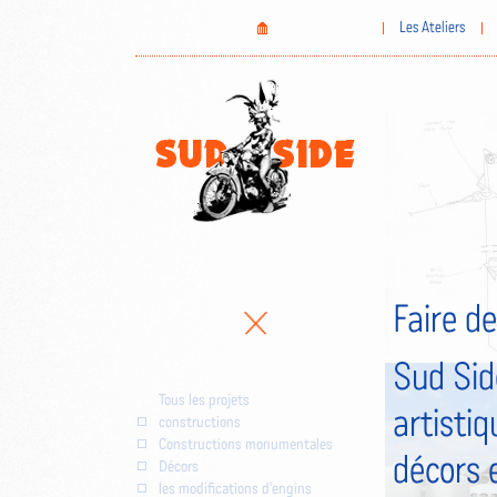
Aller
Home
Les Ateliers
au
contenu
principal
Faire de
Sud Sid
Tous les projets
artistiq
constructions
Constructions monumentales
décors 
Décors
les modifications d'engins