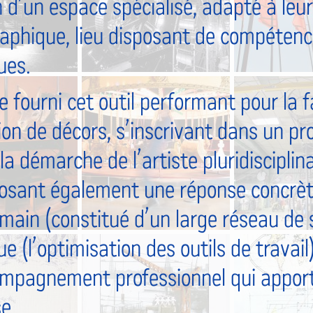
n d’un espace spécialisé, adapté à leur
aphique, lieu disposant de compétence
ues.
 fourni cet outil performant pour la f
ion de décors, s’inscrivant dans un pr
 démarche de l’artiste pluridisciplina
osant également une réponse concrète
main (constitué d’un large réseau de s
e (l’optimisation des outils de travail)
mpagnement professionnel qui apporte
e.