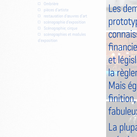
Ombrière
Les dem
pièces d'artiste
restauration d'œuvres d'art
prototyp
scénographie d'exposition
Scénographie; cirque
connaiss
scénographies et modules
d'exposition
financie
et légis
la règl
Mais ég
finition
fabuleu
La plup