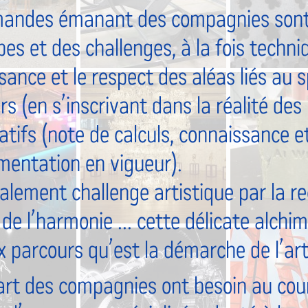
andes émanant des compagnies sont 
es et des challenges, à la fois techni
ance et le respect des aléas liés au s
rs (en s’inscrivant dans la réalité de
latifs (note de calculs, connaissance e
ementation en vigueur).
alement challenge artistique par la re
, de l’harmonie ... cette délicate alchi
x parcours qu’est la démarche de l’art
art des compagnies ont besoin au cour