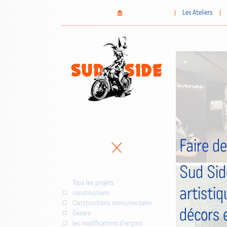
Aller
Home
Les Ateliers
au
contenu
principal
Faire de
Sud Sid
Tous les projets
artistiq
constructions
Constructions monumentales
décors 
Décors
les modifications d'engins