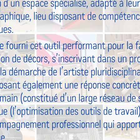
n d’un espace spécialisé, adapté à leur
aphique, lieu disposant de compétence
ues.
 fourni cet outil performant pour la f
ion de décors, s’inscrivant dans un pr
 démarche de l’artiste pluridisciplina
osant également une réponse concrète
main (constitué d’un large réseau de s
e (l’optimisation des outils de travail)
mpagnement professionnel qui apporte
e.