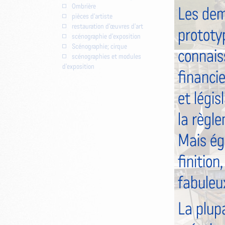
Ombrière
Les dem
pièces d'artiste
restauration d'œuvres d'art
prototyp
scénographie d'exposition
Scénographie; cirque
connaiss
scénographies et modules
d'exposition
financie
et légis
la règl
Mais ég
finition
fabuleu
La plup