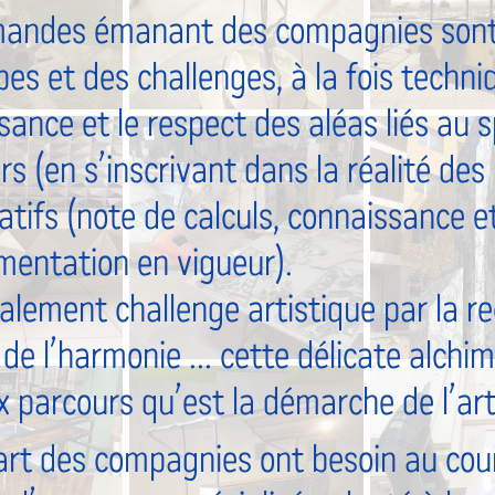
andes émanant des compagnies sont 
es et des challenges, à la fois techni
ance et le respect des aléas liés au s
rs (en s’inscrivant dans la réalité de
latifs (note de calculs, connaissance e
ementation en vigueur).
alement challenge artistique par la re
, de l’harmonie ... cette délicate alchi
x parcours qu’est la démarche de l’art
art des compagnies ont besoin au cour