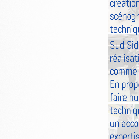
créatio
scénogr
techniq
Sud Side
réalisat
comme la
En prop
faire hu
techniqu
un acco
expertis