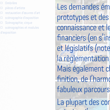
Ombrière
Les demandes éma
pièces d'artiste
restauration d'œuvres d'art
prototypes et des 
scénographie d'exposition
Scénographie; cirque
connaissance et le
scénographies et modules
d'exposition
financiers (en s’i
et législatifs (not
la règlementation 
Mais également cha
finition, de l’harm
fabuleux parcours 
La plupart des co