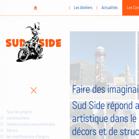
Aller
Home
Les Ateliers
Actualités
Les Con
au
contenu
principal
Faire des imaginai
Sud Side répond a
Tous les projets
artistique dans le
constructions
Constructions monumentales
décors et de stru
Décors
les modifications d'engins