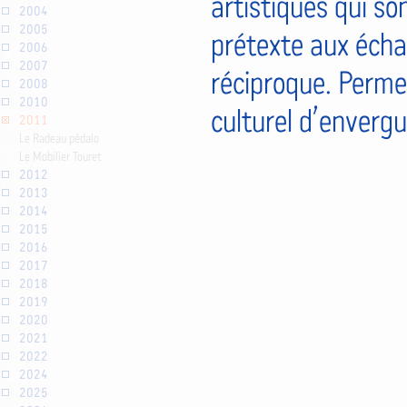
artistiques qui so
2004
2005
prétexte aux écha
2006
2007
réciproque. Perme
2008
2010
culturel d’envergu
2011
Le Radeau pédalo
Le Mobilier Touret
2012
2013
2014
2015
2016
2017
2018
2019
2020
2021
2022
2024
2025