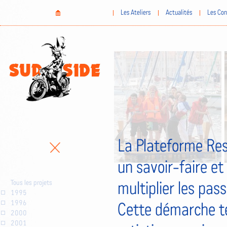
Aller
Home
Les Ateliers
Actualités
Les Con
au
contenu
principal
La Plateforme Res
un savoir-faire et
Tous les projets
multiplier les pas
1995
1996
Cette démarche te
2000
2001