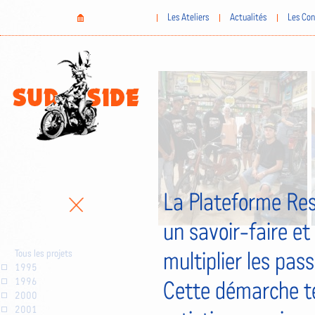
Aller
Home
Les Ateliers
Actualités
Les Con
au
contenu
principal
La Plateforme Res
un savoir-faire et
Tous les projets
multiplier les pas
1995
1996
Cette démarche te
2000
2001