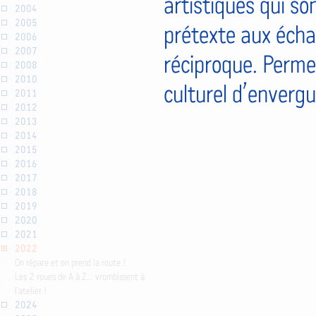
artistiques qui so
2004
2005
prétexte aux écha
2006
2007
réciproque. Perme
2008
2010
culturel d’envergu
2011
2012
2013
2014
2015
2016
2017
2018
2019
2020
2021
2022
On répare et on prend la route !
Les 2 roues de A à Z... vrombissent à
l'atelier !
2024